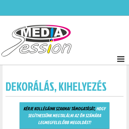
DEKORÁLÁS, KIHELYEZÉS
KÉRJE KOLLÉGÁINK SZAKMAI TÁMOGATÁSÁT,
HOGY
SEGÍTHESSÜNK MEGTALÁLNI AZ ÖN SZÁMÁRA
LEGMEGFELELŐBB MEGOLDÁST!