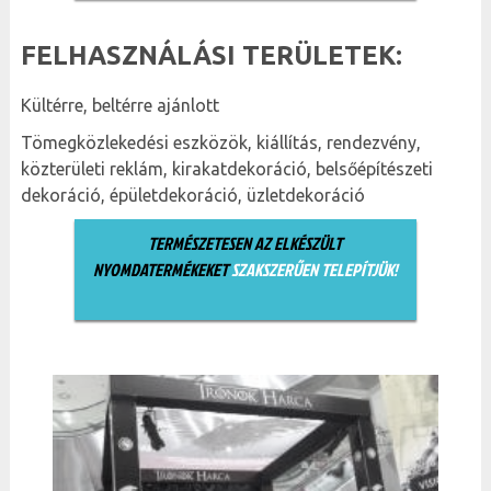
FELHASZNÁLÁSI TERÜLETEK:
Kültérre, beltérre ajánlott
Tömegközlekedési eszközök, kiállítás, rendezvény,
közterületi reklám, kirakatdekoráció, belsőépítészeti
dekoráció, épületdekoráció, üzletdekoráció
TERMÉSZETESEN AZ ELKÉSZÜLT
NYOMDATERMÉKEKET
SZAKSZERŰEN TELEPÍTJÜK!