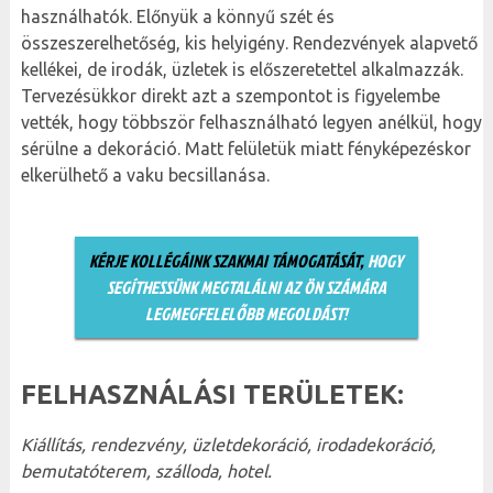
használhatók. Előnyük a könnyű szét és
összeszerelhetőség, kis helyigény. Rendezvények alapvető
kellékei, de irodák, üzletek is előszeretettel alkalmazzák.
Tervezésükkor direkt azt a szempontot is figyelembe
vették, hogy többször felhasználható legyen anélkül, hogy
sérülne a dekoráció. Matt felületük miatt fényképezéskor
elkerülhető a vaku becsillanása.
KÉRJE KOLLÉGÁINK SZAKMAI TÁMOGATÁSÁT,
HOGY
SEGÍTHESSÜNK MEGTALÁLNI AZ ÖN SZÁMÁRA
LEGMEGFELELŐBB MEGOLDÁST!
FELHASZNÁLÁSI TERÜLETEK:
Kiállítás, rendezvény, üzletdekoráció, irodadekoráció,
bemutatóterem, szálloda, hotel.