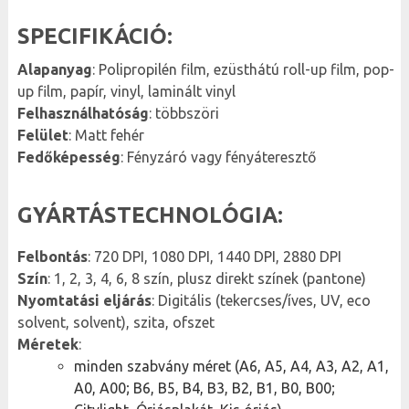
SPECIFIKÁCIÓ:
Alapanyag
: Polipropilén film, ezüsthátú roll-up film, pop-
up film, papír, vinyl, laminált vinyl
Felhasználhatóság
: többszöri
Felület
: Matt fehér
Fedőképesség
: Fényzáró vagy fényáteresztő
GYÁRTÁSTECHNOLÓGIA:
Felbontás
: 720 DPI, 1080 DPI, 1440 DPI, 2880 DPI
Szín
: 1, 2, 3, 4, 6, 8 szín, plusz direkt színek (pantone)
Nyomtatási eljárás
: Digitális (tekercses/íves, UV, eco
solvent, solvent), szita, ofszet
Méretek
:
minden szabvány méret (A6, A5, A4, A3, A2, A1,
A0, A00; B6, B5, B4, B3, B2, B1, B0, B00;