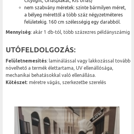
Citylight, Óriásplakát, Kis óriás)
nem szabvány méretek: szinte bármilyen méret,
a bélyeg mérettől a több száz négyzetméteres
felületekig. 160 cm szélességig egy darabból.
Mennyiség
: akár 1 db-tól, több százezres példányszámig
UTÓFELDOLGOZÁS:
Felületnemesítés
: laminálással vagy lakkozással tovább
növelhető a termék élettartama, UV ellenállósága,
mechanikai behatásokkal való ellenállása.
Kötészet
: méretre vágás, szerkezetbe szerelés